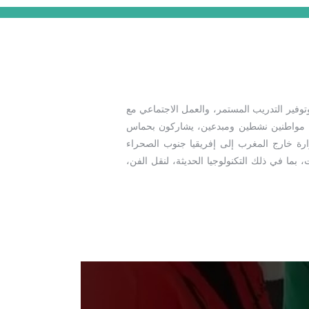
ة والفن، وتوفير التدريب المستمر، والعمل الاجتماعي مع
اء مواطنين نشطين ومبدعين، يشاركون بحماس
رارة خارج المغرب إلى إفريقيا جنوب الصحراء
ا في ذلك التكنولوجيا الحديثة، لنقل الفن،