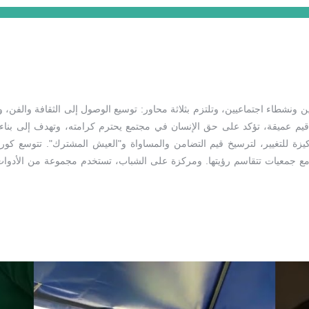
ارة سنة 2016 على يد فنانين ونشطاء اجتماعيين، وتلتزم بثلاثة محاور: توسيع الوصول إلى الثقاف
 قيم عميقة، تؤكد على حق الإنسان في مجتمع يحترم كرامته، وتهدف إلى بن
ركيزة للتغيير، لترسيخ قيم التضامن والمساواة و"العيش المشترك". تتوسع كو
 جمعيات تتقاسم رؤيتها. ومركزة على الشباب، تستخدم مجموعة من الأدوات، بم