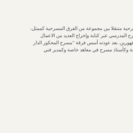
دأ حياته المسرحية متنقلا بين مجموعة من الفرق المسرحية كممثل،
لتعليم سنة 1999 واهتم بعدها بالمسرح المدرسي عبر كتابة وإخراج العديد من الاعمال
مقهورين. بعد عودته أسس فرقة “مسرح المحكور الدار
ة وكأستاذ مسرح في معاهد خاصة وكمدير فني