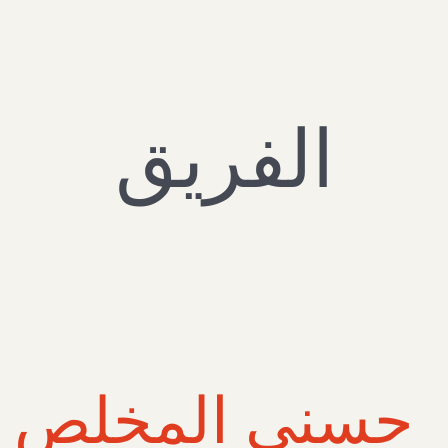
الفريق
حسني المخلص